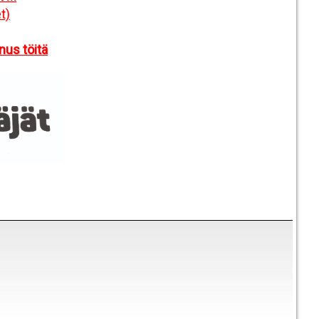
t)
us töitä