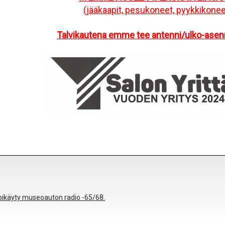
(jääkaapit, pesukoneet, pyykkikonee
Talvikautena emme tee antenni/ulko-asenn
äpikäyty museoauton radio -65/68.