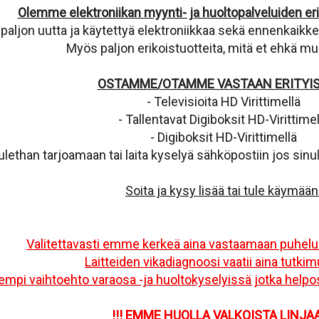
Olemme elektroniikan myynti- ja huoltopalveluiden er
 paljon uutta ja käytettyä elektroniikkaa sekä ennenkaikkea
Myös paljon erikoistuotteita, mitä et ehkä mu
OSTAMME/OTAMME VASTAAN ERITYIS
- Televisioita HD Virittimellä
- Tallentavat Digiboksit HD-Virittimel
- Digiboksit HD-Virittimellä
ulethan tarjoamaan tai laita kyselyä sähköpostiin jos sinulla
Soita ja kysy lisää tai tule käymään
Valitettavasti emme kerkeä aina vastaamaan puheluih
Laitteiden vikadiagnoosi vaatii aina tutkim
mpi vaihtoehto varaosa -ja huoltokyselyissä jotka helpos
!!! EMME HUOLLA VALKOISTA LINJAA 