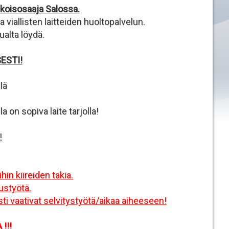
ikoisosaaja Salossa.
 viallisten laitteiden huoltopalvelun.
ualta löydä.
ESTI!
lä
 on sopiva laite tarjolla!
!
in kiireiden takia.
ustyötä.
ti vaativat selvitystyötä/aikaa aiheeseen!
!!!