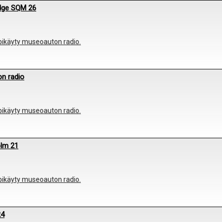
dge SQM 26
äpikäyty museoauton radio.
n radio
äpikäyty museoauton radio.
olm 21
äpikäyty museoauton radio.
24