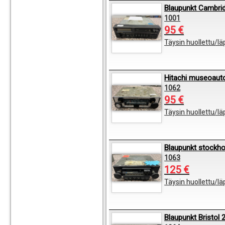
Blaupunkt Cambri
1001
95 €
Täysin huollettu/l
Hitachi museoauto
1062
95 €
Täysin huollettu/l
Blaupunkt stockh
1063
125 €
Täysin huollettu/l
Blaupunkt Bristol 