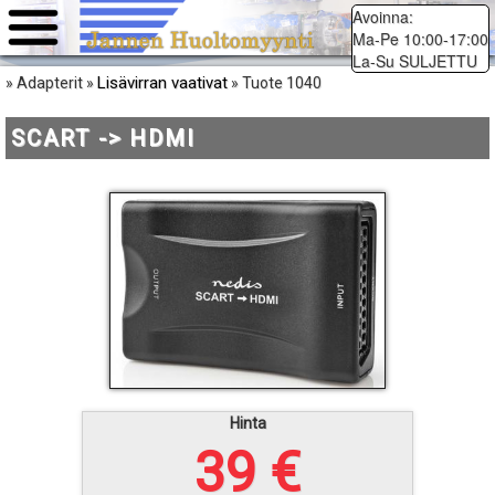
Avoinna:
Ma-Pe 10:00-17:00
La-Su SULJETTU
Lisävirran vaativat
» Adapterit »
» Tuote 1040
SCART -> HDMI
Hinta
39 €