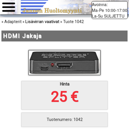
Avoinna:
Ma-Pe 10:00-17:00
La-Su SULJETTU
Lisävirran vaativat
» Adapterit »
» Tuote 1042
HDMI Jakaja
Hinta
25 €
Tuotenumero: 1042