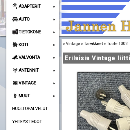
ADAPTERIT
AUTO
TIETOKONE
Tarvikkeet
» Vintage »
» Tuote 1002
KOTI
Erilaisia Vintage liit
VALVONTA
ANTENNIT
VINTAGE
MUUT
HUOLTOPALVELUT
YHTEYSTIEDOT