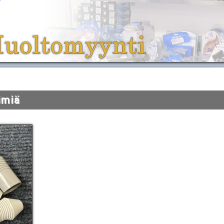
timiä