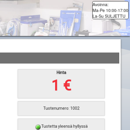
Avoinna:
Ma-Pe 10:00-17:00
La-Su SULJETTU
Hinta
1 €
Tuotenumero: 1002
Tuotetta yleensä hyllyssä