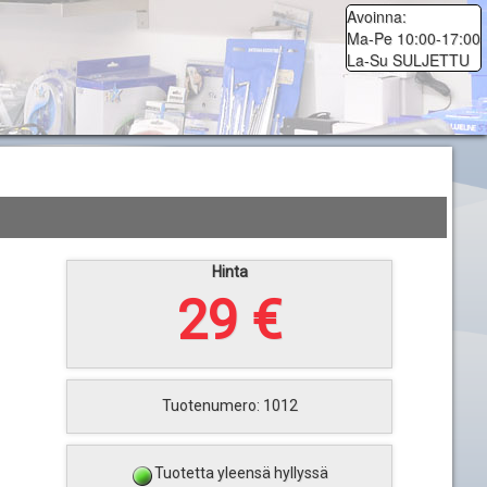
Avoinna:
Ma-Pe 10:00-17:00
La-Su SULJETTU
Hinta
29 €
Tuotenumero: 1012
Tuotetta yleensä hyllyssä