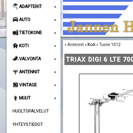
ADAPTERIT
AUTO
TIETOKONE
Koti
» Antennit »
» Tuote 1012
KOTI
TRIAX DIGI 6 LTE 70
VALVONTA
ANTENNIT
VINTAGE
MUUT
HUOLTOPALVELUT
YHTEYSTIEDOT