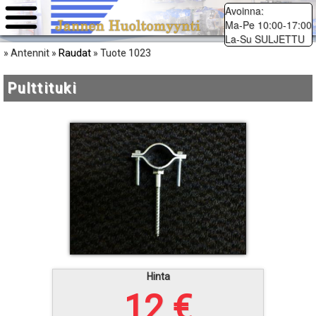
Avoinna:
Ma-Pe 10:00-17:00
La-Su SULJETTU
Raudat
» Antennit »
» Tuote 1023
Pulttituki
Hinta
12 €