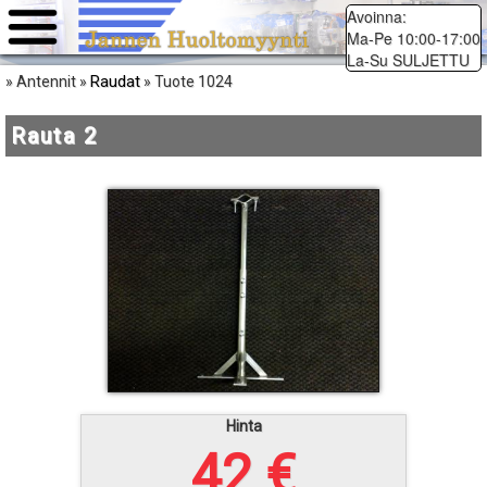
Avoinna:
Ma-Pe 10:00-17:00
La-Su SULJETTU
Raudat
» Antennit »
» Tuote 1024
Rauta 2
Hinta
42 €