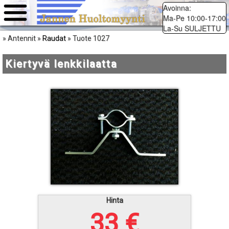
Avoinna:
Ma-Pe 10:00-17:00
La-Su SULJETTU
Raudat
» Antennit »
» Tuote 1027
Kiertyvä lenkkilaatta
Hinta
33 €