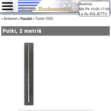
Avoinna:
Ma-Pe 10:00-17:00
La-Su SULJETTU
Raudat
» Antennit »
» Tuote 1055
Putki, 2 metriä