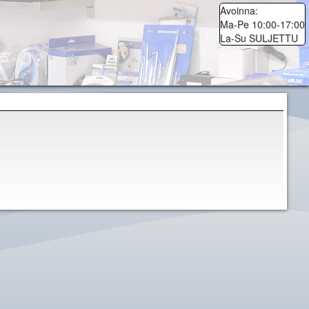
Avoinna:
Ma-Pe 10:00-17:00
La-Su SULJETTU