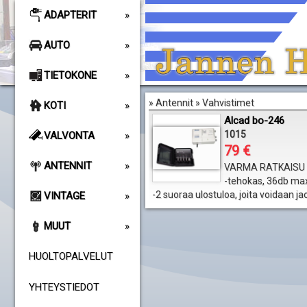
ADAPTERIT
AUTO
TIETOKONE
» Antennit » Vahvistimet
KOTI
Alcad bo-246
1015
VALVONTA
79 €
ANTENNIT
VARMA RATKAISU A
-tehokas, 36db ma
-2 suoraa ulostuloa, joita voidaan ja
VINTAGE
MUUT
HUOLTOPALVELUT
YHTEYSTIEDOT