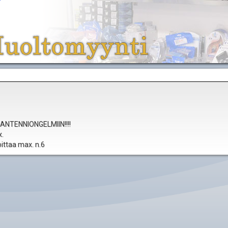
NTENNIONGELMIIN!!!!
x.
oittaa max. n.6