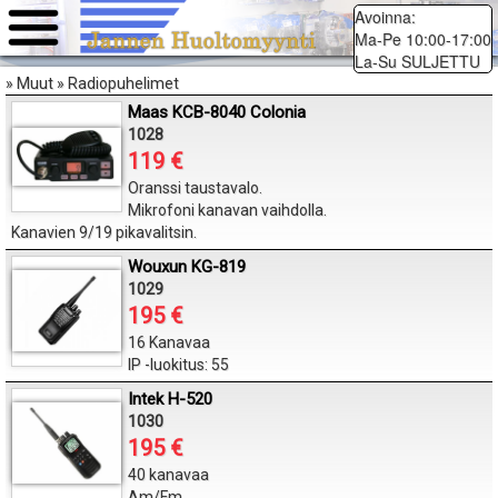
Avoinna:
Ma-Pe 10:00-17:00
La-Su SULJETTU
» Muut » Radiopuhelimet
Maas KCB-8040 Colonia
1028
119 €
Oranssi taustavalo.
Mikrofoni kanavan vaihdolla.
Kanavien 9/19 pikavalitsin.
Wouxun KG-819
1029
195 €
16 Kanavaa
IP -luokitus: 55
Intek H-520
1030
195 €
40 kanavaa
Am/Fm