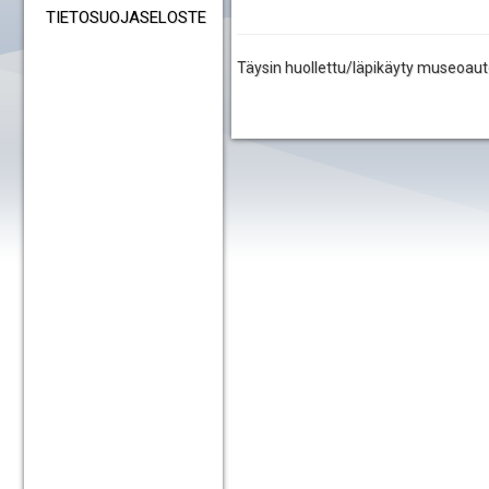
TIETOSUOJASELOSTE
Täysin huollettu/läpikäyty museoaut