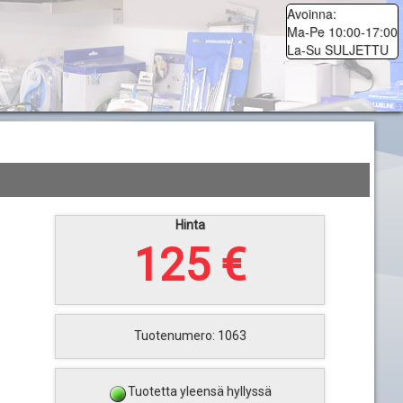
Avoinna:
Ma-Pe 10:00-17:00
La-Su SULJETTU
Hinta
125 €
Tuotenumero: 1063
Tuotetta yleensä hyllyssä