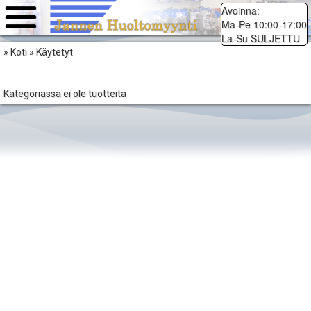
Avoinna:
Ma-Pe 10:00-17:00
La-Su SULJETTU
» Koti » Käytetyt
Kategoriassa ei ole tuotteita