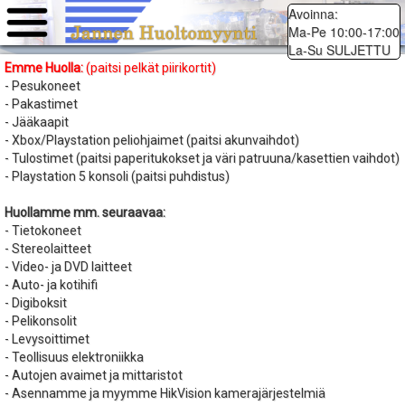
Avoinna:
Ma-Pe 10:00-17:00
La-Su SULJETTU
Emme Huolla:
(paitsi pelkät piirikortit)
- Pesukoneet
- Pakastimet
- Jääkaapit
- Xbox/Playstation peliohjaimet (paitsi akunvaihdot)
- Tulostimet (paitsi paperitukokset ja väri patruuna/kasettien vaihdot)
- Playstation 5 konsoli (paitsi puhdistus)
Huollamme mm. seuraavaa:
- Tietokoneet
- Stereolaitteet
- Video- ja DVD laitteet
- Auto- ja kotihifi
- Digiboksit
- Pelikonsolit
- Levysoittimet
- Teollisuus elektroniikka
- Autojen avaimet ja mittaristot
- Asennamme ja myymme HikVision kamerajärjestelmiä