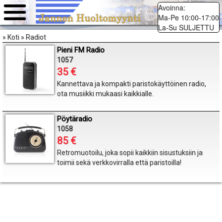
Avoinna:
Ma-Pe 10:00-17:00
La-Su SULJETTU
» Koti » Radiot
Pieni FM Radio
1057
35 €
Kannettava ja kompakti paristokäyttöinen radio,
ota musiikki mukaasi kaikkialle.
Pöytäradio
1058
85 €
Retromuotoilu, joka sopii kaikkiin sisustuksiin ja
toimii sekä verkkovirralla että paristoilla!