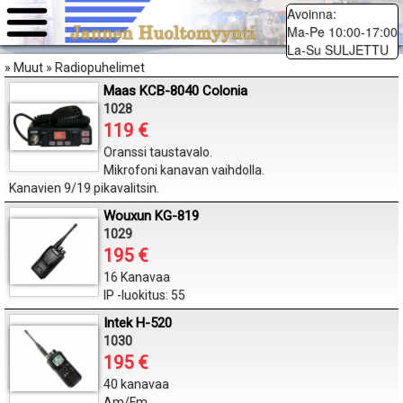
Avoinna:
Ma-Pe 10:00-17:00
La-Su SULJETTU
» Muut » Radiopuhelimet
Maas KCB-8040 Colonia
1028
119 €
Oranssi taustavalo.
Mikrofoni kanavan vaihdolla.
Kanavien 9/19 pikavalitsin.
Wouxun KG-819
1029
195 €
16 Kanavaa
IP -luokitus: 55
Intek H-520
1030
195 €
40 kanavaa
Am/Fm