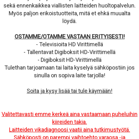
sekä ennenkaikkea viallisten laitteiden huoltopalvelun.
Myös paljon erikoistuotteita, mitä et ehkä muualta
löydä.
OSTAMME/OTAMME VASTAAN ERITYISESTI!
- Televisioita HD Virittimellä
- Tallentavat Digiboksit HD-Virittimellä
- Digiboksit HD-Virittimellä
Tulethan tarjoamaan tai laita kyselyä sähköpostiin jos
sinulla on sopiva laite tarjolla!
Soita ja kysy lisää tai tule käymään!
Valitettavasti emme kerkeä aina vastaamaan puheluihin
kiireiden takia.
Laitteiden vikadiagnoosi vaatii aina tutkimustyötä.
Sähköposti on parempi vaihtoehto varaosa -ja